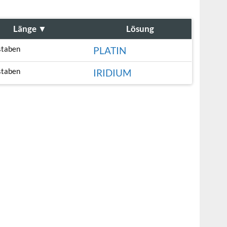
Länge
▼
Lösung
staben
PLATIN
staben
IRIDIUM