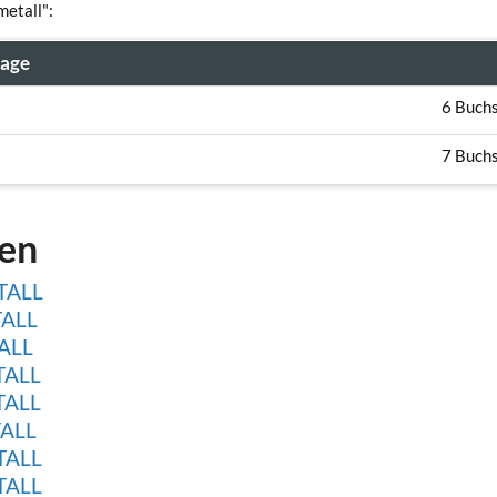
metall":
rage
6 Buch
7 Buch
gen
TALL
TALL
ALL
TALL
TALL
TALL
TALL
TALL