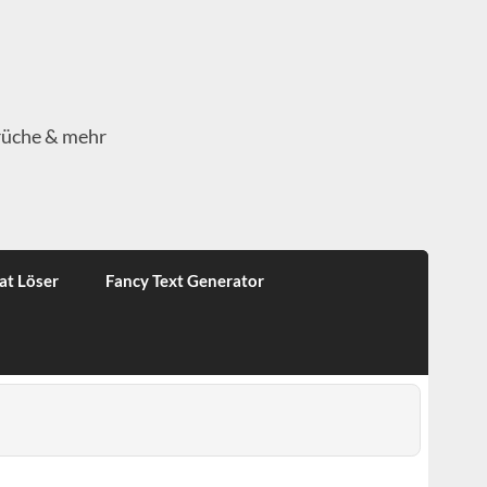
rüche & mehr
at Löser
Fancy Text Generator