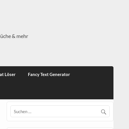
rüche & mehr
at Löser
Fancy Text Generator