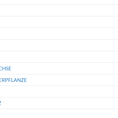
CHSE
IERPFLANZE
Z