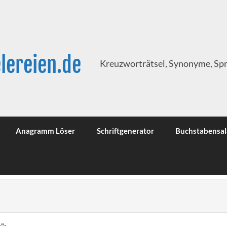
lereien.de
Kreuzworträtsel, Synonyme, Sp
Anagramm Löser
Schriftgenerator
Buchstabensal
":