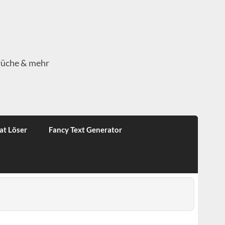
rüche & mehr
at Löser
Fancy Text Generator