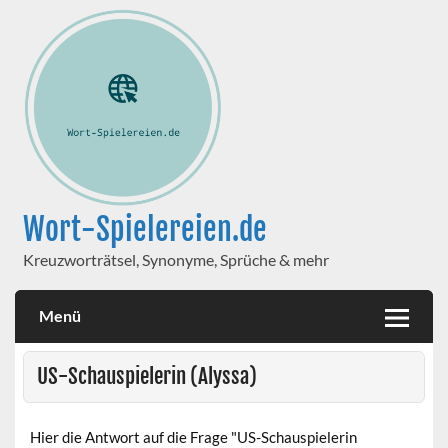
Wort-Spielereien.de
Kreuzworträtsel, Synonyme, Sprüche & mehr
Menü
US-Schauspielerin (Alyssa)
Hier die Antwort auf die Frage "US-Schauspielerin