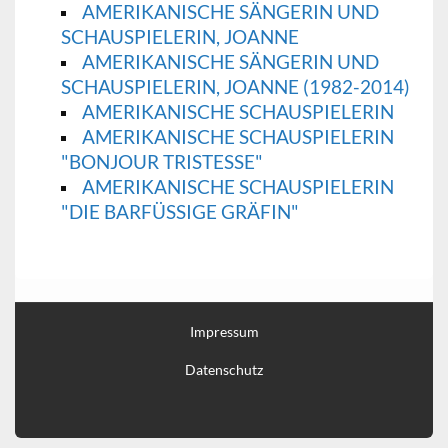
AMERIKANISCHE SÄNGERIN UND
SCHAUSPIELERIN, JOANNE
AMERIKANISCHE SÄNGERIN UND
SCHAUSPIELERIN, JOANNE (1982-2014)
AMERIKANISCHE SCHAUSPIELERIN
AMERIKANISCHE SCHAUSPIELERIN
"BONJOUR TRISTESSE"
AMERIKANISCHE SCHAUSPIELERIN
"DIE BARFÜSSIGE GRÄFIN"
Impressum
Datenschutz