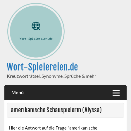
Wort-Spielereien.de
Kreuzworträtsel, Synonyme, Sprüche & mehr
Menü
amerikanische Schauspielerin (Alyssa)
Hier die Antwort auf die Frage "amerikanische