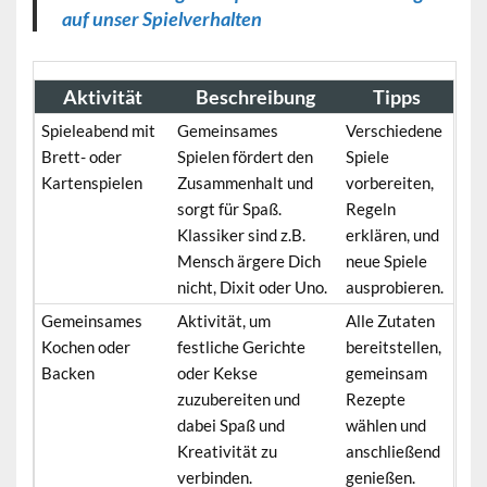
auf unser Spielverhalten
Aktivität
Beschreibung
Tipps
Spieleabend mit
Gemeinsames
Verschiedene
Brett- oder
Spielen fördert den
Spiele
Kartenspielen
Zusammenhalt und
vorbereiten,
sorgt für Spaß.
Regeln
Klassiker sind z.B.
erklären, und
Mensch ärgere Dich
neue Spiele
nicht, Dixit oder Uno.
ausprobieren.
Gemeinsames
Aktivität, um
Alle Zutaten
Kochen oder
festliche Gerichte
bereitstellen,
Backen
oder Kekse
gemeinsam
zuzubereiten und
Rezepte
dabei Spaß und
wählen und
Kreativität zu
anschließend
verbinden.
genießen.