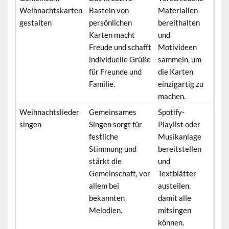
Weihnachtskarten
Basteln von
Materialien
gestalten
persönlichen
bereithalten
Karten macht
und
Freude und schafft
Motivideen
individuelle Grüße
sammeln, um
für Freunde und
die Karten
Familie.
einzigartig zu
machen.
Weihnachtslieder
Gemeinsames
Spotify-
singen
Singen sorgt für
Playlist oder
festliche
Musikanlage
Stimmung und
bereitstellen
stärkt die
und
Gemeinschaft, vor
Textblätter
allem bei
austeilen,
bekannten
damit alle
Melodien.
mitsingen
können.