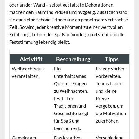
oder an der Wand – selbst gestaltete Dekorationen
machen den Raum individuell und hyggelig. Zusätzlich sind
sie auch eine schöne Erinnerung an gemeinsam verbrachte
Zeit. So wird jeder kreative Moment zu einer wertvollen
Erfahrung, bei der der Spaß im Vordergrund steht und die
Feststimmung lebendig bleibt.
Aktivität
Beschreibung
Tipps
Weihnachtsquiz
Ein
Fragen vorher
veranstalten
unterhaltsames
vorbereiten,
Quiz mit Fragen
Teams bilden
zu Weihnachten,
und kleine
festlichen
Preise
Traditionen und
vergeben, um
Geschichte sorgt
die Motivation
für Spaß und
zu erhöhen.
Lernmoment.
Gemeinsam
Das kreative
Verschiedene