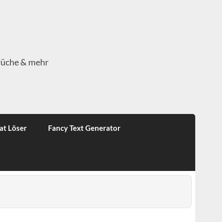
rüche & mehr
at Löser
Fancy Text Generator