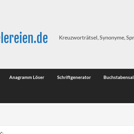
lereien.de
Kreuzworträtsel, Synonyme, Sp
Anagramm Löser
Schriftgenerator
Buchstabensal
":