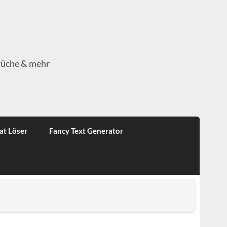
rüche & mehr
at Löser
Fancy Text Generator