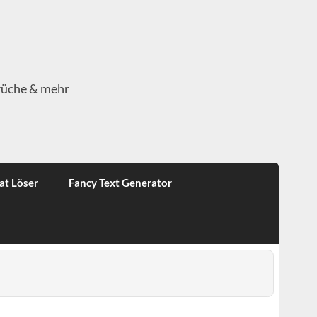
rüche & mehr
at Löser
Fancy Text Generator