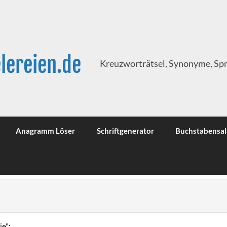
lereien.de
Kreuzworträtsel, Synonyme, Sp
Anagramm Löser
Schriftgenerator
Buchstabensal
ie":