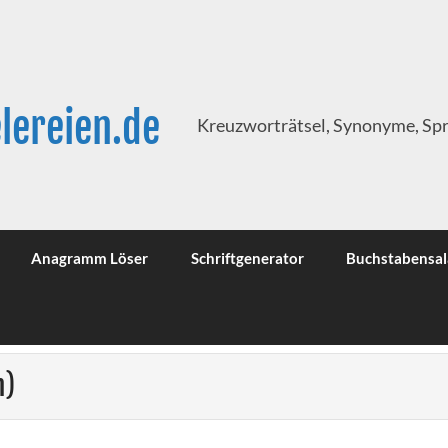
lereien.de
Kreuzworträtsel, Synonyme, Sp
Anagramm Löser
Schriftgenerator
Buchstabensal
h)