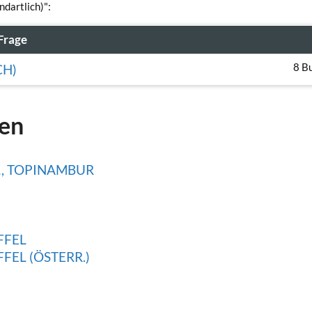
ndartlich)":
Frage
8 B
CH)
gen
, TOPINAMBUR
FFEL
EL (ÖSTERR.)