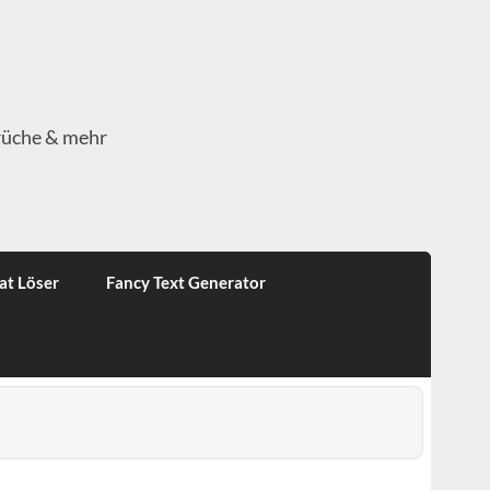
rüche & mehr
at Löser
Fancy Text Generator