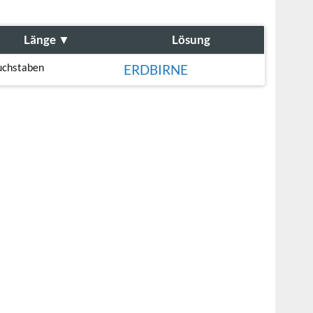
Länge
▼
Lösung
uchstaben
ERDBIRNE