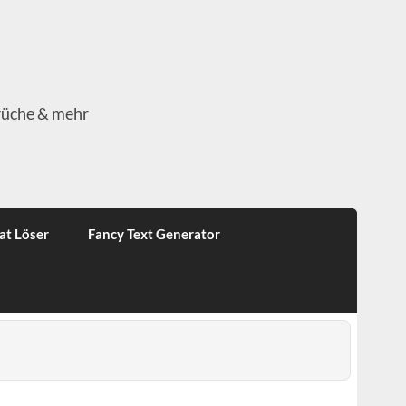
rüche & mehr
at Löser
Fancy Text Generator