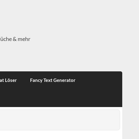
rüche & mehr
at Löser
Fancy Text Generator