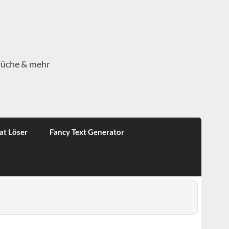
rüche & mehr
at Löser
Fancy Text Generator