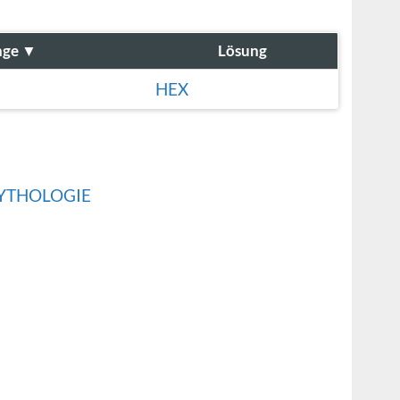
nge
▼
Lösung
HEX
MYTHOLOGIE