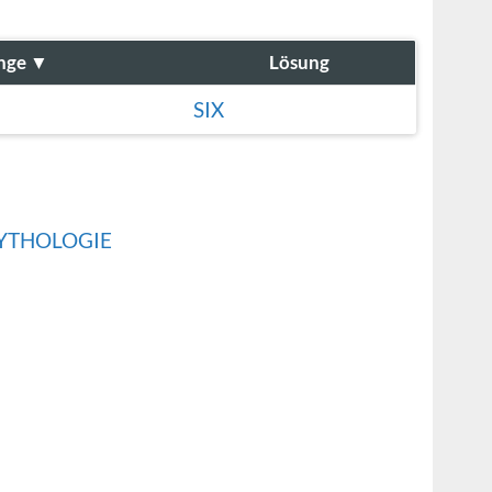
nge
▼
Lösung
SIX
MYTHOLOGIE