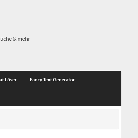
rüche & mehr
at Löser
Fancy Text Generator