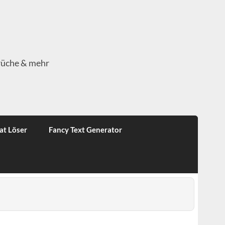
rüche & mehr
at Löser
Fancy Text Generator