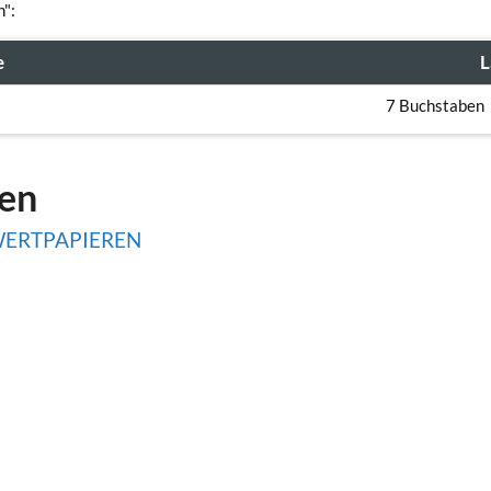
n":
e
L
7 Buchstaben
gen
WERTPAPIEREN