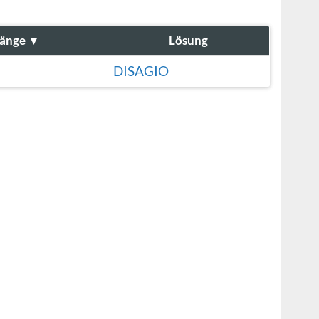
änge
▼
Lösung
DISAGIO