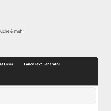
rüche & mehr
at Löser
Fancy Text Generator