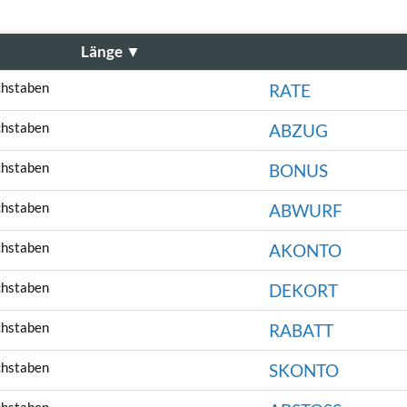
Länge
▼
chstaben
RATE
chstaben
ABZUG
chstaben
BONUS
chstaben
ABWURF
chstaben
AKONTO
chstaben
DEKORT
chstaben
RABATT
chstaben
SKONTO