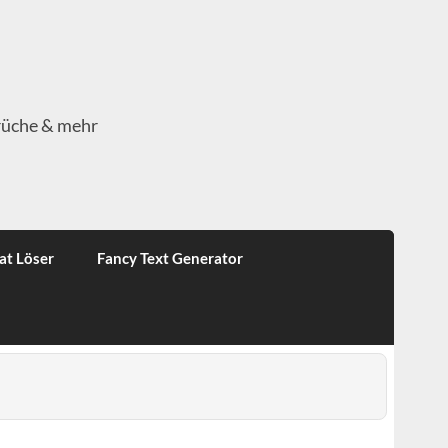
rüche & mehr
at Löser
Fancy Text Generator