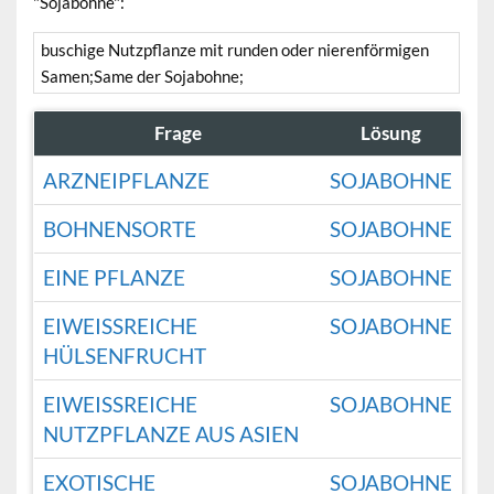
"Sojabohne":
buschige Nutzpflanze mit runden oder nierenförmigen
Samen;Same der Sojabohne;
Frage
Lösung
ARZNEIPFLANZE
SOJABOHNE
BOHNENSORTE
SOJABOHNE
EINE PFLANZE
SOJABOHNE
EIWEISSREICHE H
SOJABOHNE
ÜLSENFRUCHT
EIWEISSREICHE N
SOJABOHNE
UTZPFLANZE AUS ASIEN
EXOTISCHE
SOJABOHNE