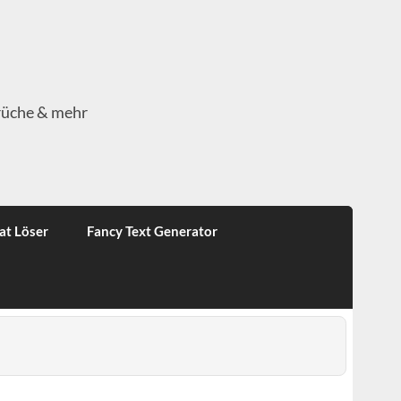
rüche & mehr
at Löser
Fancy Text Generator