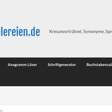
lereien.de
Kreuzworträtsel, Synonyme, Sp
Anagramm Löser
Schriftgenerator
Buchstabensal
":