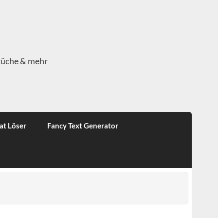
rüche & mehr
at Löser
Fancy Text Generator