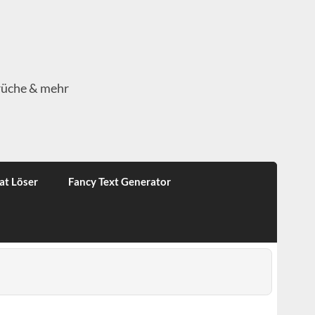
rüche & mehr
at Löser
Fancy Text Generator