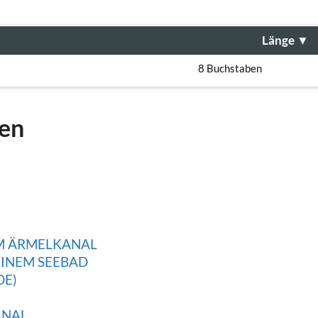
Länge
▼
8 Buchstaben
gen
AM ÄRMELKANAL
EINEM SEEBAD
DE)
ANAL