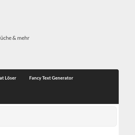
rüche & mehr
at Löser
Fancy Text Generator