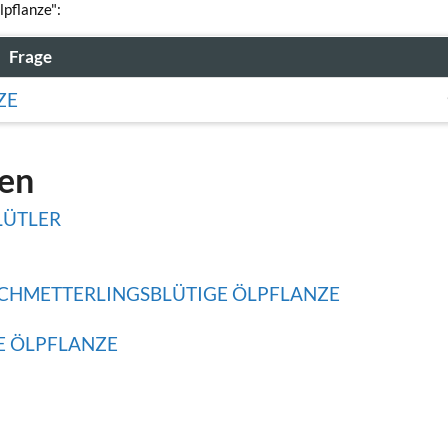
lpflanze":
Frage
ZE
gen
LÜTLER
 SCHMETTERLINGSBLÜTIGE ÖLPFLANZE
E ÖLPFLANZE