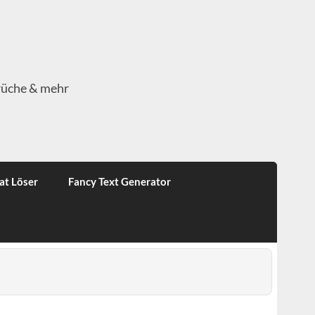
rüche & mehr
at Löser
Fancy Text Generator