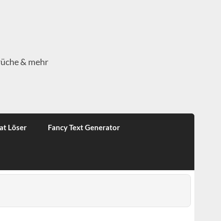
rüche & mehr
at Löser
Fancy Text Generator