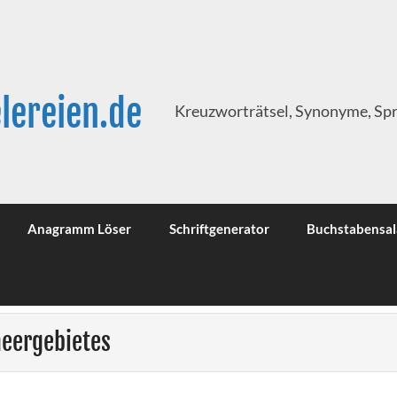
lereien.de
Kreuzworträtsel, Synonyme, Sp
Anagramm Löser
Schriftgenerator
Buchstabensal
meergebietes