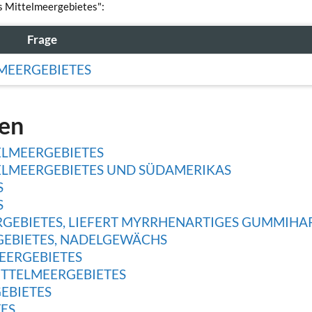
es Mittelmeergebietes":
Frage
LMEERGEBIETES
gen
ELMEERGEBIETES
ELMEERGEBIETES UND SÜDAMERIKAS
S
S
GEBIETES, LIEFERT MYRRHENARTIGES GUMMIHA
GEBIETES, NADELGEWÄCHS
EERGEBIETES
TTELMEERGEBIETES
EBIETES
ES