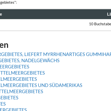
gebietes":
e
L
10 Buchstab
gen
GEBIETES, LIEFERT MYRRHENARTIGES GUMMIHA
GEBIETES, NADELGEWÄCHS
EERGEBIETES
TTELMEERGEBIETES
ELMEERGEBIETES
ELMEERGEBIETES UND SÜDAMERIKAS
TTELMEERGEBIETES
EBIETES
TES
ERGEBIETES