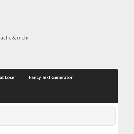
rüche & mehr
at Löser
Fancy Text Generator