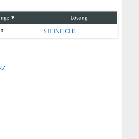
änge
▼
Lösung
en
STEINEICHE
RZ