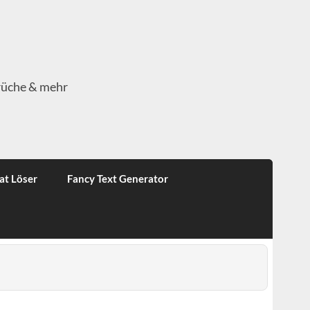
rüche & mehr
at Löser
Fancy Text Generator