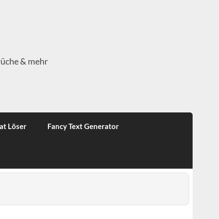
rüche & mehr
at Löser
Fancy Text Generator