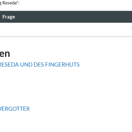
g Reseda":
Frage
gen
RESEDA UND DES FINGERHUTS
WERGOTTER