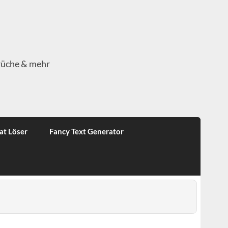
rüche & mehr
at Löser
Fancy Text Generator