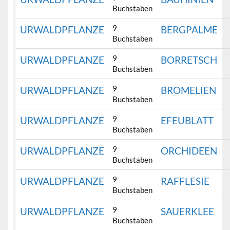
Buchstaben
9
URWALDPFLANZE
BERGPALME
Buchstaben
9
URWALDPFLANZE
BORRETSCH
Buchstaben
9
URWALDPFLANZE
BROMELIEN
Buchstaben
9
URWALDPFLANZE
EFEUBLATT
Buchstaben
9
URWALDPFLANZE
ORCHIDEEN
Buchstaben
9
URWALDPFLANZE
RAFFLESIE
Buchstaben
9
URWALDPFLANZE
SAUERKLEE
Buchstaben