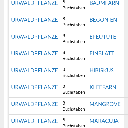
8
URWALDPFLANZE
BAUMFARN
Buchstaben
8
URWALDPFLANZE
BEGONIEN
Buchstaben
8
URWALDPFLANZE
EFEUTUTE
Buchstaben
8
URWALDPFLANZE
EINBLATT
Buchstaben
8
URWALDPFLANZE
HIBISKUS
Buchstaben
8
URWALDPFLANZE
KLEEFARN
Buchstaben
8
URWALDPFLANZE
MANGROVE
Buchstaben
8
URWALDPFLANZE
MARACUJA
Buchstaben