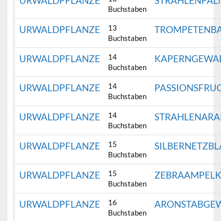
URWALDPFLANZE
STRAHLENPAL
Buchstaben
13
URWALDPFLANZE
TROMPETENB
Buchstaben
14
URWALDPFLANZE
KAPERNGEWA
Buchstaben
14
URWALDPFLANZE
PASSIONSFRU
Buchstaben
14
URWALDPFLANZE
STRAHLENARA
Buchstaben
15
URWALDPFLANZE
SILBERNETZBL
Buchstaben
15
URWALDPFLANZE
ZEBRAAMPEL
Buchstaben
16
URWALDPFLANZE
ARONSTABGE
Buchstaben