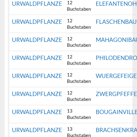
12
URWALDPFLANZE
ELEFANTENOH
Buchstaben
12
URWALDPFLANZE
FLASCHENBA
Buchstaben
12
URWALDPFLANZE
MAHAGONIBA
Buchstaben
12
URWALDPFLANZE
PHILODENDR
Buchstaben
12
URWALDPFLANZE
WUERGEFEIG
Buchstaben
12
URWALDPFLANZE
ZWERGPFEFF
Buchstaben
13
URWALDPFLANZE
BOUGAINVILL
Buchstaben
13
URWALDPFLANZE
BRACHSENKR
Buchstaben