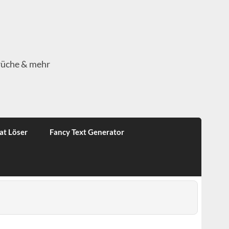
rüche & mehr
at Löser
Fancy Text Generator