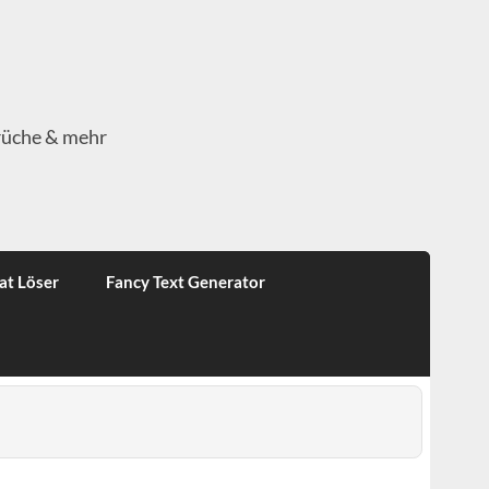
rüche & mehr
at Löser
Fancy Text Generator