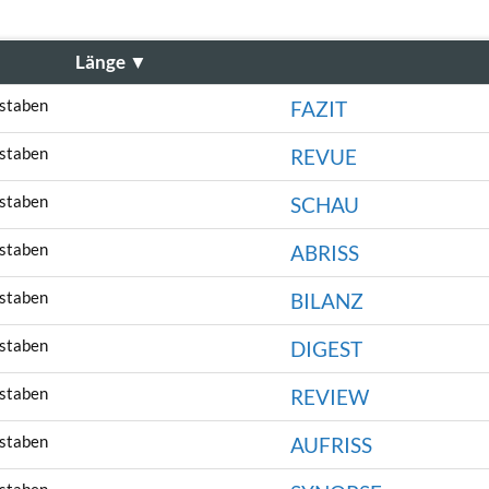
Länge
▼
staben
FAZIT
staben
REVUE
staben
SCHAU
staben
ABRISS
staben
BILANZ
staben
DIGEST
staben
REVIEW
staben
AUFRISS