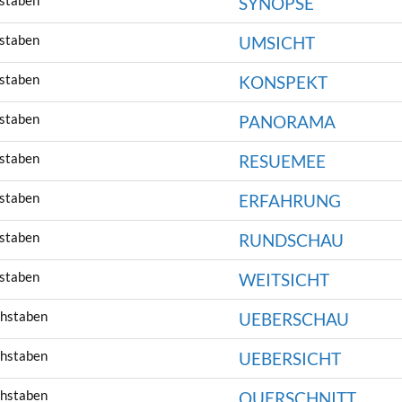
staben
SYNOPSE
staben
UMSICHT
staben
KONSPEKT
staben
PANORAMA
staben
RESUEMEE
staben
ERFAHRUNG
staben
RUNDSCHAU
staben
WEITSICHT
hstaben
UEBERSCHAU
hstaben
UEBERSICHT
hstaben
QUERSCHNITT