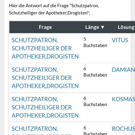
Hier die Antwort auf die Frage "Schutzpatron,
Schutzheiliger der Apotheker,Drogisten":
Frage
Länge
▼
Lösung
5
SCHUTZPATRON,
VITUS
Buchstaben
SCHUTZHEILIGER DER
APOTHEKER,DROGISTEN
6
SCHUTZPATRON,
DAMIA
Buchstaben
SCHUTZHEILIGER DER
APOTHEKER,DROGISTEN
6
SCHUTZPATRON,
KOSMA
Buchstaben
SCHUTZHEILIGER DER
APOTHEKER,DROGISTEN
6
SCHUTZPATRON,
ROCHU
Buchstaben