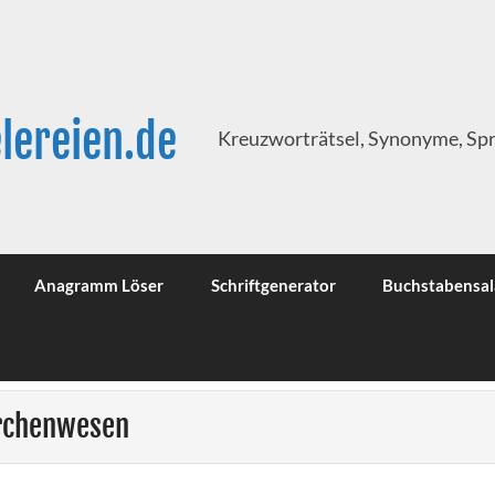
lereien.de
Kreuzworträtsel, Synonyme, Sp
Anagramm Löser
Schriftgenerator
Buchstabensal
ärchenwesen