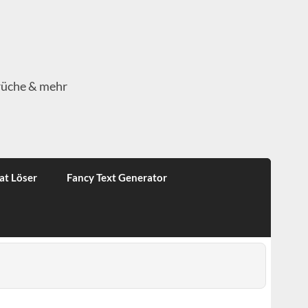
rüche & mehr
at Löser
Fancy Text Generator