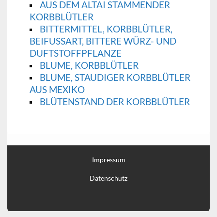
AUS DEM ALTAI STAMMENDER
KORBBLÜTLER
BITTERMITTEL, KORBBLÜTLER,
BEIFUSSART, BITTERE WÜRZ- UND D
UFTSTOFFPFLANZE
BLUME, KORBBLÜTLER
BLUME, STAUDIGER KORBBLÜTLER
AUS MEXIKO
BLÜTENSTAND DER KORBBLÜTLER
Impressum
Datenschutz