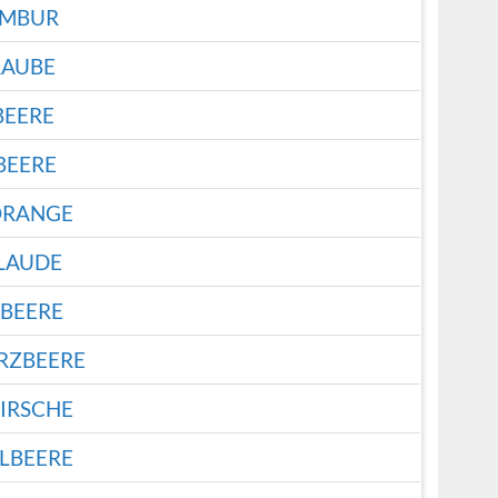
AMBUR
RAUBE
BEERE
BEERE
ORANGE
LAUDE
LBEERE
RZBEERE
IRSCHE
LBEERE