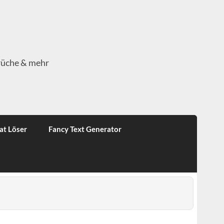
rüche & mehr
at Löser
Fancy Text Generator