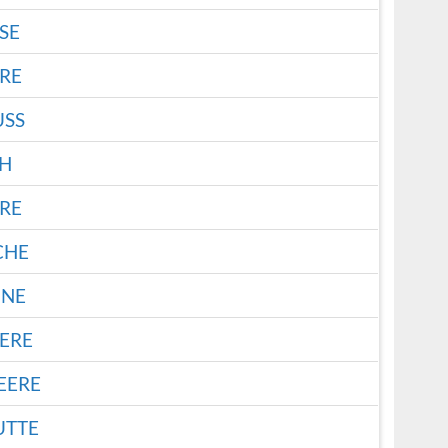
SE
RE
USS
CH
RE
CHE
INE
ERE
EERE
UTTE