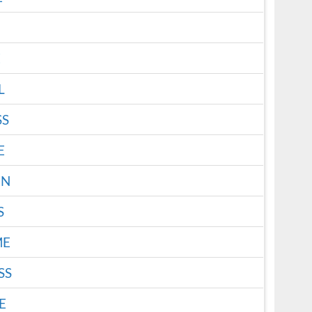
E
L
SS
E
EN
S
ME
SS
E