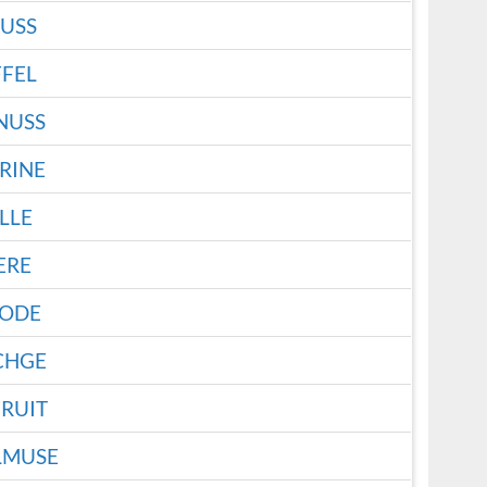
USS
FEL
NUSS
RINE
LLE
ERE
LODE
CHGE
RUIT
LMUSE