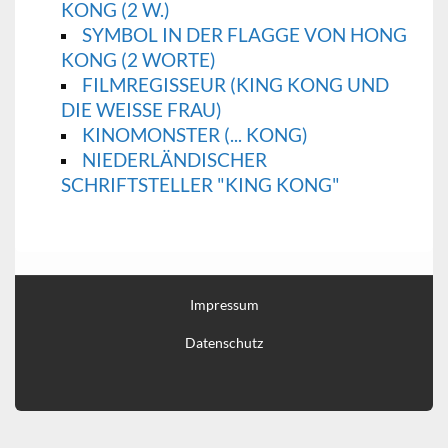
KONG (2 W.)
SYMBOL IN DER FLAGGE VON HONG
KONG (2 WORTE)
FILMREGISSEUR (KING KONG UND
DIE WEISSE FRAU)
KINOMONSTER (... KONG)
NIEDERLÄNDISCHER
SCHRIFTSTELLER "KING KONG"
Impressum
Datenschutz