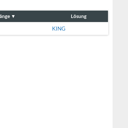
änge
▼
Lösung
KING