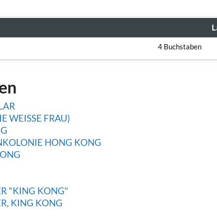
L
4 Buchstaben
gen
LAR
E WEISSE FRAU)
NG
ONKOLONIE HONG KONG
KONG
R "KING KONG"
R, KING KONG