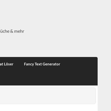
rüche & mehr
at Löser
Fancy Text Generator