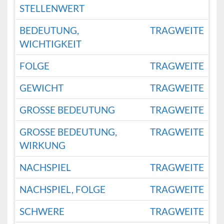
STELLENWERT
BEDEUTUNG,
TRAGWEITE
WICHTIGKEIT
FOLGE
TRAGWEITE
GEWICHT
TRAGWEITE
GROSSE BEDEUTUNG
TRAGWEITE
GROSSE BEDEUTUNG, W
TRAGWEITE
IRKUNG
NACHSPIEL
TRAGWEITE
NACHSPIEL, FOLGE
TRAGWEITE
SCHWERE
TRAGWEITE