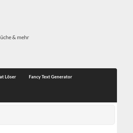
rüche & mehr
at Löser
Fancy Text Generator