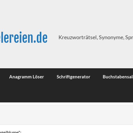
lereien.de
Kreuzworträtsel, Synonyme, Sp
Anagramm Löser
Schriftgenerator
Buchstabensal
ngelblume":