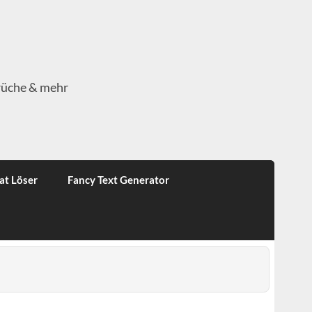
rüche & mehr
at Löser
Fancy Text Generator