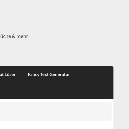
rüche & mehr
at Löser
Fancy Text Generator