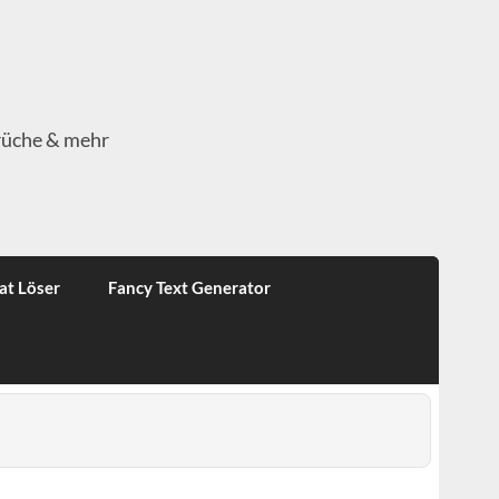
rüche & mehr
at Löser
Fancy Text Generator