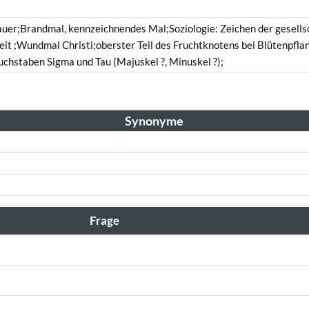
auer;Brandmal, kennzeichnendes Mal;Soziologie: Zeichen der gesells
it ;Wundmal Christi;oberster Teil des Fruchtknotens bei Blütenpfla
uchstaben Sigma und Tau (Majuskel ?, Minuskel ?);
Synonyme
Frage