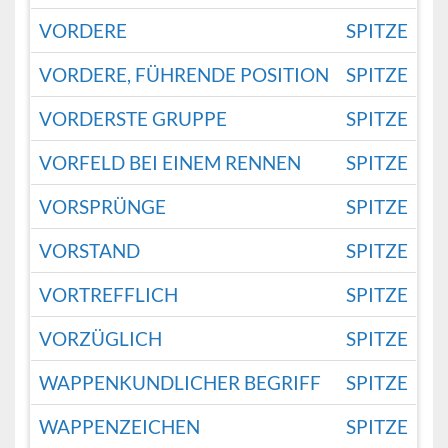
VORDERE
SPITZE
VORDERE, FÜHRENDE POSITION
SPITZE
VORDERSTE GRUPPE
SPITZE
VORFELD BEI EINEM RENNEN
SPITZE
VORSPRÜNGE
SPITZE
VORSTAND
SPITZE
VORTREFFLICH
SPITZE
VORZÜGLICH
SPITZE
WAPPENKUNDLICHER BEGRIFF
SPITZE
WAPPENZEICHEN
SPITZE