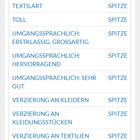
TEXTILART
SPITZE
TOLL
SPITZE
UMGANGSSPRACHLICH:
SPITZE
ERSTKLASSIG, GROSSARTIG
UMGANGSSPRACHLICH:
SPITZE
HERVORRAGEND
UMGANGSSPRACHLICH: SEHR
SPITZE
GUT
VERZIERUNG AN KLEIDERN
SPITZE
VERZIERUNG AN
SPITZE
KLEIDUNGSSTÜCKEN
VERZIERUNG AN TEXTILIEN
SPITZE