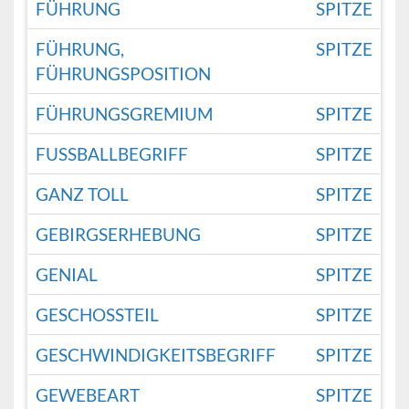
FÜHRUNG
SPITZE
FÜHRUNG,
SPITZE
FÜHRUNGSPOSITION
FÜHRUNGSGREMIUM
SPITZE
FUSSBALLBEGRIFF
SPITZE
GANZ TOLL
SPITZE
GEBIRGSERHEBUNG
SPITZE
GENIAL
SPITZE
GESCHOSSTEIL
SPITZE
GESCHWINDIGKEITSBEGRIFF
SPITZE
GEWEBEART
SPITZE