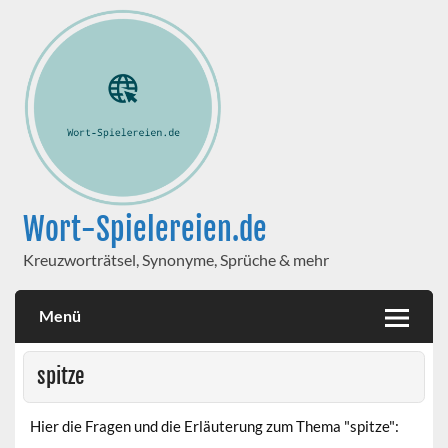
Wort-Spielereien.de
Kreuzworträtsel, Synonyme, Sprüche & mehr
Menü
spitze
Hier die Fragen und die Erläuterung zum Thema "spitze":