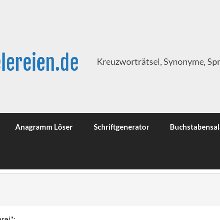
lereien.de
Kreuzworträtsel, Synonyme, Sp
Anagramm Löser
Schriftgenerator
Buchstabensal
rei":