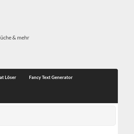
rüche & mehr
at Löser
Fancy Text Generator