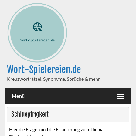
Wort-Spielereien.de
Kreuzworträtsel, Synonyme, Sprüche & mehr
Menü
Schluepfrigkeit
Hier die Fragen und die Erläuterung zum Thema