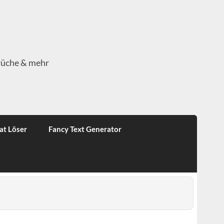
rüche & mehr
at Löser
Fancy Text Generator