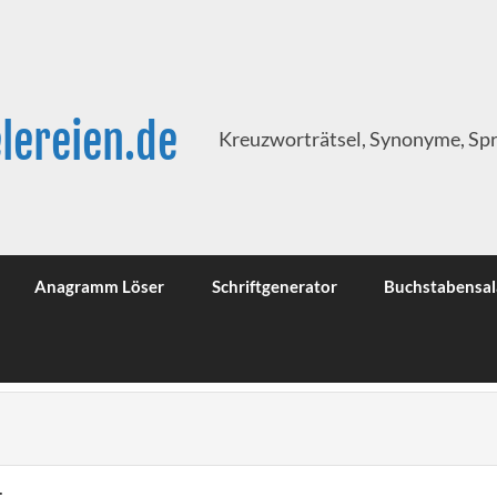
lereien.de
Kreuzworträtsel, Synonyme, Sp
Anagramm Löser
Schriftgenerator
Buchstabensal
: