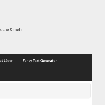
rüche & mehr
at Löser
Fancy Text Generator