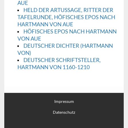
AUE
HELD DER ARTUSSAGE, RITTER DER
TAFELRUNDE, HÖFISCHES EPOS NACH
HARTMANN VON AUE
HÖFISCHES EPOS NACH HARTMANN
VON AUE
DEUTSCHER DICHTER (HARTMANN
VON)
DEUTSCHER SCHRIFTSTELLER,
HARTMANN VON 1160-1210
Impressum
Datenschutz