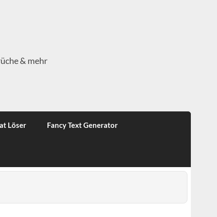
rüche & mehr
at Löser
Fancy Text Generator