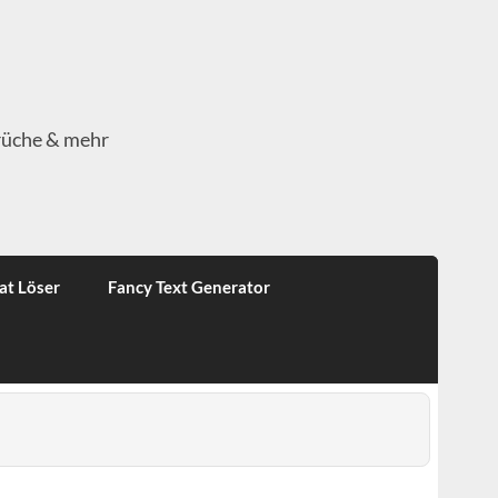
rüche & mehr
at Löser
Fancy Text Generator